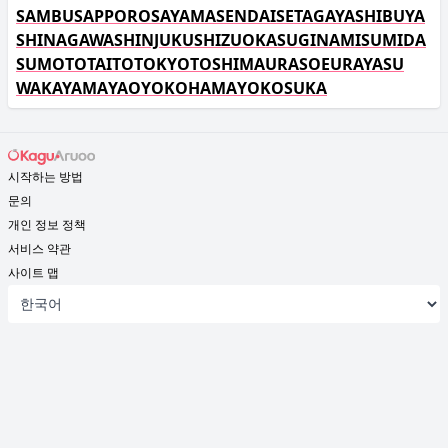
SAMBU
SAPPORO
SAYAMA
SENDAI
SETAGAYA
SHIBUYA
SHINAGAWA
SHINJUKU
SHIZUOKA
SUGINAMI
SUMIDA
SUMOTO
TAITO
TOKYO
TOSHIMA
URASOE
URAYASU
WAKAYAMA
YAO
YOKOHAMA
YOKOSUKA
시작하는 방법
문의
개인 정보 정책
서비스 약관
사이트 맵