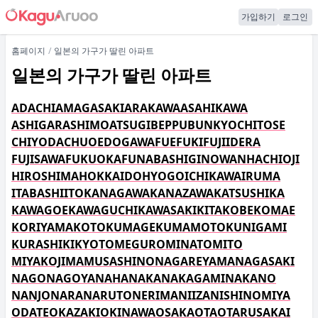
가입하기
로그인
홈페이지
일본의 가구가 딸린 아파트
일본의 가구가 딸린 아파트
ADACHI
AMAGASAKI
ARAKAWA
ASAHIKAWA
ASHIGARASHIMO
ATSUGI
BEPPU
BUNKYO
CHITOSE
CHIYODA
CHUO
EDOGAWA
FUEFUKI
FUJIIDERA
FUJISAWA
FUKUOKA
FUNABASHI
GINOWAN
HACHIOJI
HIROSHIMA
HOKKAIDO
HYOGO
ICHIKAWA
IRUMA
ITABASHI
ITO
KANAGAWA
KANAZAWA
KATSUSHIKA
KAWAGOE
KAWAGUCHI
KAWASAKI
KITA
KOBE
KOMAE
KORIYAMA
KOTO
KUMAGE
KUMAMOTO
KUNIGAMI
KURASHIKI
KYOTO
MEGURO
MINATO
MITO
MIYAKOJIMA
MUSASHINO
NAGAREYAMA
NAGASAKI
NAGO
NAGOYA
NAHA
NAKA
NAKAGAMI
NAKANO
NANJO
NARA
NARUTO
NERIMA
NIIZA
NISHINOMIYA
ODATE
OKAZAKI
OKINAWA
OSAKA
OTA
OTARU
SAKAI