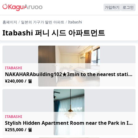
가입하기
로그인
홈페이지
일본의 가구가 딸린 아파트
Itabashi
Itabashi 퍼니 시드 아파트먼트
ITABASHI
NAKAHARAbuilding102★3min to the nearest station♪Ikebukuro 13 min
¥240,000 / 월
ITABASHI
Stylish Hidden Apartment Room near the Park in Itabashi Area
¥255,000 / 월