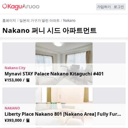
가입하기
로그인
홈페이지
일본의 가구가 딸린 아파트
Nakano
Nakano 퍼니 시드 아파트먼트
Nakano City
Mynavi STAY Palace Nakano Kitaguchi #401
¥153,000 / 월
NAKANO
Liberty Place Nakano 801 [Nakano Area] Fully Furnished with Wi-Fi / 5 Mins Direct to Shinjuku & No Transfers to Otemachi / A Comfortable Monthly Stay Where Pop Culture Meets Retro Tokyo Charm.
¥393,000 / 월