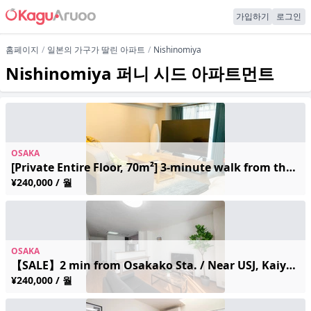
가입하기
로그인
홈페이지
일본의 가구가 딸린 아파트
Nishinomiya
Nishinomiya 퍼니 시드 아파트먼트
OSAKA
[Private Entire Floor, 70m²] 3-minute walk from the nearest station; 1 stop to Umeda, 2 stops to Shin-Osaka | Sleeps up to 4 | Free Wi-Fi
¥240,000 / 월
OSAKA
【SALE】2 min from Osakako Sta. / Near USJ, Kaiyukan
¥240,000 / 월