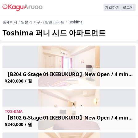
가입하기
로그인
홈페이지
일본의 가구가 딸린 아파트
Toshima
Toshima 퍼니 시드 아파트먼트
【B204 G-Stage 01 IKEBUKURO】New Open / 4 min walk to Sta / Modern & Compact 25㎡ / High-Speed Wi-Fi
¥240,000 / 월
TOSHIMA
【B102 G-Stage 01 IKEBUKURO】New Open / 4 min walk to Sta / Modern & Compact 25㎡ / High-Speed Wi-Fi
¥240,000 / 월