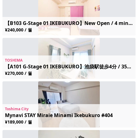
【B103 G-Stage 01 IKEBUKURO】New Open / 4 min walk to Sta / Modern & Compact 25㎡ / High-Speed Wi-Fi
¥240,000 / 월
TOSHIMA
【A101 G-Stage 01 IKEBUKURO】池袋駅徒歩4分 / 35㎡の広々空間 / 空港アクセス抜群
¥270,000 / 월
Toshima City
Mynavi STAY Miraie Minami Ikebukuro #404
¥189,000 / 월