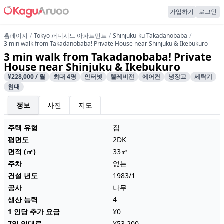
가입하기
로그인
홈페이지
Tokyo 퍼니시드 아파트먼트
Shinjuku-ku Takadanobaba
3 min walk from Takadanobaba! Private House near Shinjuku & Ikebukuro
3 min walk from Takadanobaba! Private
House near Shinjuku & Ikebukuro
¥228,000 / 월
최대 4명
인터넷
텔레비전
에어컨
냉장고
세탁기
침대
정보
사진
지도
주택 유형
집
평면도
2DK
면적 (㎡)
33㎡
주차
없는
건설 년도
1983/1
공사
나무
생산 능력
4
1 인당 추가 요금
¥0
7일 임대료
¥53,200