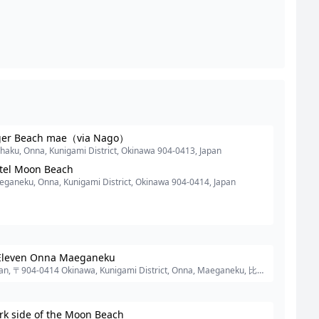
ger Beach mae（via Nago）
haku, Onna, Kunigami District, Okinawa 904-0413, Japan
tel Moon Beach
ganeku, Onna, Kunigami District, Okinawa 904-0414, Japan
Eleven Onna Maeganeku
an, 〒904-0414 Okinawa, Kunigami District, Onna, Maeganeku, 比嘉
原１５９−１
rk side of the Moon Beach