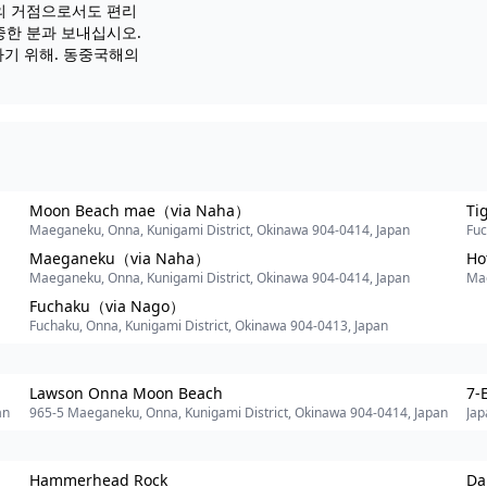
광의 거점으로서도 편리
중한 분과 보내십시오.
기 위해. 동중국해의
Moon Beach mae（via Naha）
Ti
Maeganeku, Onna, Kunigami District, Okinawa 904-0414, Japan
Fuc
Maeganeku（via Naha）
Ho
Maeganeku, Onna, Kunigami District, Okinawa 904-0414, Japan
Mae
Fuchaku（via Nago）
Fuchaku, Onna, Kunigami District, Okinawa 904-0413, Japan
Lawson Onna Moon Beach
7-
an
965-5 Maeganeku, Onna, Kunigami District, Okinawa 904-0414, Japan
Jap
川
Hammerhead Rock
Da