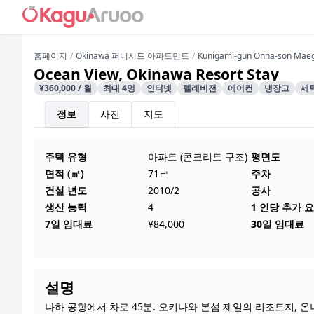
홈페이지
Okinawa 퍼니시드 아파트먼트
Kunigami-gun Onna-son Mae
Ocean View, Okinawa Resort Stay
¥360,000 / 월
최대 4명
인터넷
텔레비전
에어컨
냉장고
세
정보
사진
지도
주택 유형
아파트 (콘크리트 구조)
평면도
면적 (㎡)
71㎡
주차
건설 년도
2010/2
공사
생산 능력
4
1 인당 추가 
7일 임대료
¥84,000
30일 임대료
설명
나하 공항에서 차로 45분. 오키나와 본섬 제일의 리조트지, 온