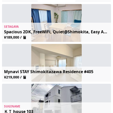
SETAGAYA
Spacious 2DK, FreeWiFi, Quiet@Shimokita, Easy Access to Shibuya/Shinjuku
¥189,000 / 월
Mynavi STAY Shimokitazawa Residence #405
¥219,000 / 월
SUGINAMI
ＫＴ house 103