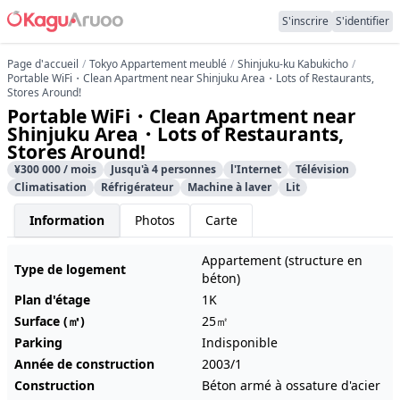
S'inscrire
S'identifier
Page d'accueil
Tokyo Appartement meublé
Shinjuku-ku Kabukicho
Portable WiFi・Clean Apartment near Shinjuku Area・Lots of Restaurants,
Stores Around!
Portable WiFi・Clean Apartment near
Shinjuku Area・Lots of Restaurants,
Stores Around!
¥300 000 / mois
Jusqu'à 4 personnes
l'Internet
Télévision
Climatisation
Réfrigérateur
Machine à laver
Lit
Information
Photos
Carte
Appartement (structure en
Type de logement
béton)
Plan d'étage
1K
Surface (㎡)
25㎡
Parking
Indisponible
Année de construction
2003/1
Construction
Béton armé à ossature d'acier