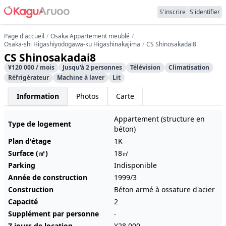
S'inscrire
S'identifier
Page d'accueil
Osaka Appartement meublé
Osaka-shi Higashiyodogawa-ku Higashinakajima
CS Shinosakadai8
CS Shinosakadai8
¥120 000 / mois
Jusqu'à 2 personnes
Télévision
Climatisation
Réfrigérateur
Machine à laver
Lit
Information
Photos
Carte
Appartement (structure en
Type de logement
béton)
Plan d'étage
1K
Surface (㎡)
18㎡
Parking
Indisponible
Année de construction
1999/3
Construction
Béton armé à ossature d'acier
Capacité
2
Supplément par personne
-
7 jours de location
¥28 000