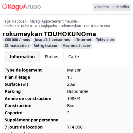
S'inscrire
S'identifier
Page d'accueil
Miyagi Appartement meublé
Sendai-shi Taihaku-ku Hagigaoka
rokumeykan TOUHOKUNOma
rokumeykan TOUHOKUNOma
¥60 000 / mois
Jusqu'à 2 personnes
l'Internet
Télévision
Climatisation
Réfrigérateur
Machine à laver
Information
Photos
Carte
Type de logement
Maison
Plan d'étage
1K
Surface (㎡)
23㎡
Parking
Disponible
Année de construction
1983/4
Construction
Bois
Capacité
2
Supplément par personne
-
7 jours de location
¥14 000