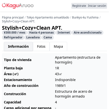
Regístrate
Iniciar sesión
Página principal
Tokyo Apartamento amueblado
Bunkyo-ku Yushima
Stylish+Cozy+Clean APT.
Stylish+Cozy+Clean APT.
¥300.000 / mes
Hasta 4 personas
Internet
Aire acondicionado
Refrigerador
Lavadora
Cama
Información
Fotos
Mapa
Apartamento (estructura de
Tipo de vivienda
hormigón)
Planta baja
1R
Área (㎡)
43㎡
Estacionamiento
Indisponible
Año de construcción
1989/1
Estructura de acero de
Construcción
hormigón armado
Capacidad
4
Cargo adicional por persona
-