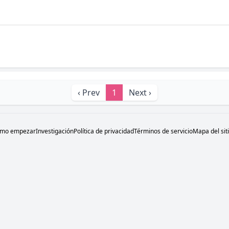
‹ Prev
1
Next ›
mo empezar
Investigación
Política de privacidad
Términos de servicio
Mapa del sit