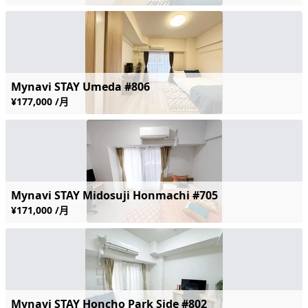
Mynavi STAY Umeda #806
¥177,000 /月
Mynavi STAY Midosuji Honmachi #705
¥171,000 /月
Mynavi STAY Honcho Park Side #802