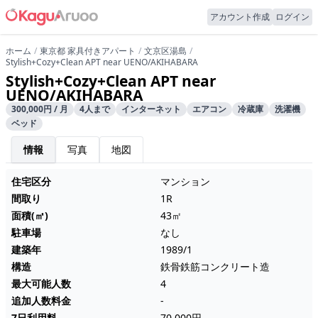
アカウント作成
ログイン
ホーム
東京都 家具付きアパート
文京区湯島
Stylish+Cozy+Clean APT near UENO/AKIHABARA
Stylish+Cozy+Clean APT near
UENO/AKIHABARA
300,000円 / 月
4人まで
インターネット
エアコン
冷蔵庫
洗濯機
ベッド
情報
写真
地図
住宅区分
マンション
間取り
1R
面積(㎡)
43㎡
駐車場
なし
建築年
1989/1
構造
鉄骨鉄筋コンクリート造
最大可能人数
4
追加人数料金
-
7日利用料
70,000円