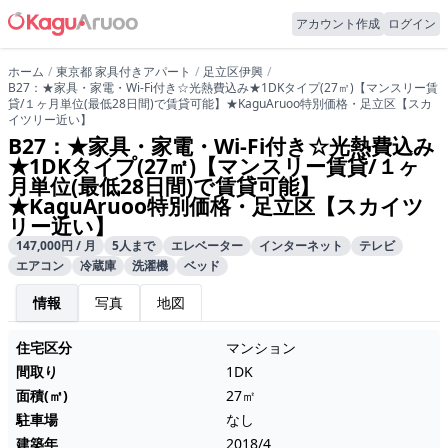
アカウント作成
ログイン
ホーム
東京都 家具付きアパート
足立区伊興
B27：★家具・家電・Wi-Fi付き☆光熱費込み★1DKタイプ(27㎡)【マンスリー賃
貸/１ヶ月単位(最低28日間)で賃貸可能】★KaguAruoo特別価格・足立区【スカ
イツリー近い】
B27：★家具・家電・Wi-Fi付き☆光熱費込み
★1DKタイプ(27㎡)【マンスリー賃貸/１ヶ
月単位(最低28日間)で賃貸可能】
★KaguAruoo特別価格・足立区【スカイツ
リー近い】
147,000円 / 月
5人まで
エレベーター
インターネット
テレビ
エアコン
冷蔵庫
洗濯機
ベッド
情報
写真
地図
住宅区分
マンション
間取り
1DK
面積(㎡)
27㎡
駐車場
なし
建築年
2018/4