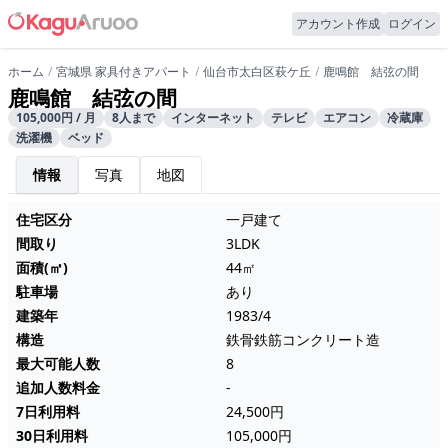
アカウント作成
ログイン
ホーム
宮城県 家具付きアパート
仙台市太白区萩ケ丘
鹿鳴館 結弦の間
鹿鳴館 結弦の間
105,000円 / 月
8人まで
インターネット
テレビ
エアコン
冷蔵庫
洗濯機
ベッド
情報
写真
地図
住宅区分
一戸建て
間取り
3LDK
面積(㎡)
44㎡
駐車場
あり
建築年
1983/4
構造
鉄骨鉄筋コンクリート造
最大可能人数
8
追加人数料金
-
7日利用料
24,500円
30日利用料
105,000円