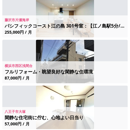
藤沢市片瀬海岸
パシフィックコースト江の島 301号室：【江ノ島駅5分/築浅】希少な最大8名収容！60㎡超の広々空間。法人・家族利用に最適
255,000円 / 月
横浜市西区浅間台
フルリフォーム・眺望良好な閑静な住環境
87,000円 / 月
八王子市大塚
閑静な住宅街に佇む、心地よい日当り
57,000円 / 月