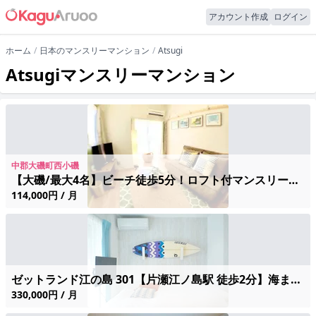
アカウント作成
ログイン
ホーム
日本のマンスリーマンション
Atsugi
Atsugiマンスリーマンション
中郡大磯町西小磯
【大磯/最大4名】ビーチ徒歩5分！ロフト付マンスリーアパート/先着レンタル自転車有/2-4
114,000円 / 月
ゼットランド江の島 301【片瀬江ノ島駅 徒歩2分】海まで至近！防犯カメラ完備の安心マンスリー
330,000円 / 月