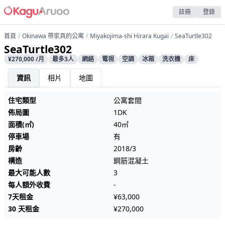
註冊
登錄
首頁
Okinawa 帶家具的公寓
Miyakojima-shi Hirara Kugai
SeaTurtle302
SeaTurtle302
¥270,000 /月
最多3人
網絡
電視
空調
冰箱
洗衣機
床
資訊
相片
地圖
住宅類型
公寓套間
佈局圖
1DK
面積(㎡)
40㎡
停車場
有
房齡
2018/3
構造
鋼筋混凝土
最大可能人數
3
每人額外收費
-
7天租金
¥63,000
30 天租金
¥270,000