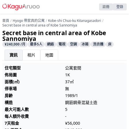
註冊
登錄
首頁
Hyogo 帶家具的公寓
Kobe-shi Chuo-ku Kitanagasadori
Secret base in central area of Kobe Sannomiya
Secret base in central area of Kobe
Sannomiya
¥240,000 /月
最多5人
網絡
電視
空調
冰箱
洗衣機
床
資訊
相片
地圖
住宅類型
公寓套間
佈局圖
1K
面積(㎡)
37㎡
停車場
無
房齡
1989/1
構造
鋼筋鋼骨混凝土造
最大可能人數
5
每人額外收費
-
7天租金
¥56,000