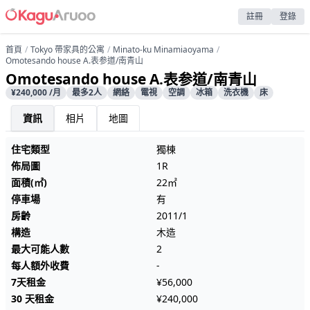
註冊
登錄
首頁
Tokyo 帶家具的公寓
Minato-ku Minamiaoyama
Omotesando house A.表参道/南青山
Omotesando house A.表参道/南青山
¥240,000 /月
最多2人
網絡
電視
空調
冰箱
洗衣機
床
資訊
相片
地圖
住宅類型
獨棟
佈局圖
1R
面積(㎡)
22㎡
停車場
有
房齡
2011/1
構造
木造
最大可能人數
2
每人額外收費
-
7天租金
¥56,000
30 天租金
¥240,000