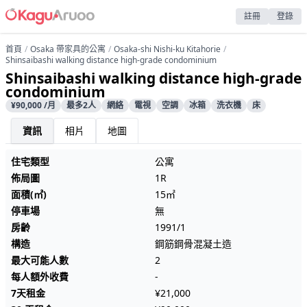
註冊
登錄
首頁
Osaka 帶家具的公寓
Osaka-shi Nishi-ku Kitahorie
Shinsaibashi walking distance high-grade condominium
Shinsaibashi walking distance high-grade
condominium
¥90,000 /月
最多2人
網絡
電視
空調
冰箱
洗衣機
床
資訊
相片
地圖
住宅類型
公寓
佈局圖
1R
面積(㎡)
15㎡
停車場
無
房齡
1991/1
構造
鋼筋鋼骨混凝土造
最大可能人數
2
每人額外收費
-
7天租金
¥21,000