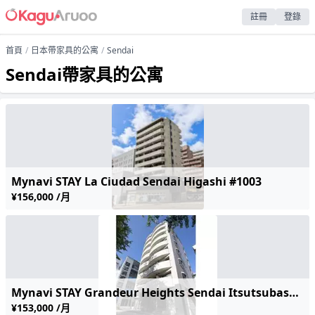
註冊
登錄
首頁
日本帶家具的公寓
Sendai
Sendai帶家具的公寓
Mynavi STAY La Ciudad Sendai Higashi #1003
¥156,000 /月
Mynavi STAY Grandeur Heights Sendai Itsutsubashi-ekimae #703
¥153,000 /月