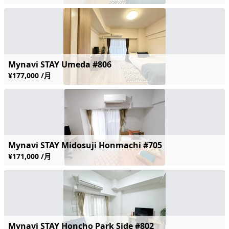
Mynavi STAY Umeda #806
¥177,000 /月
Mynavi STAY Midosuji Honmachi #705
¥171,000 /月
Mynavi STAY Honcho Park Side #802